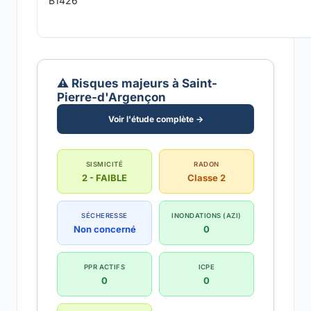
B1426
⚠️ Risques majeurs à Saint-
Pierre-d'Argençon
Voir l'étude complète →
SISMICITÉ
RADON
2 - FAIBLE
Classe 2
SÉCHERESSE
INONDATIONS (AZI)
Non concerné
0
PPR ACTIFS
ICPE
0
0