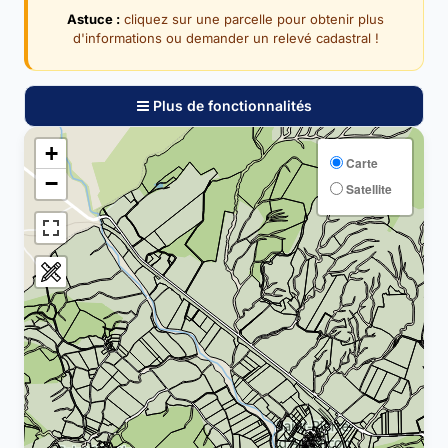
Astuce :
cliquez sur une parcelle pour obtenir plus
d'informations ou demander un relevé cadastral !
Plus de fonctionnalités
+
Carte
−
Satellite