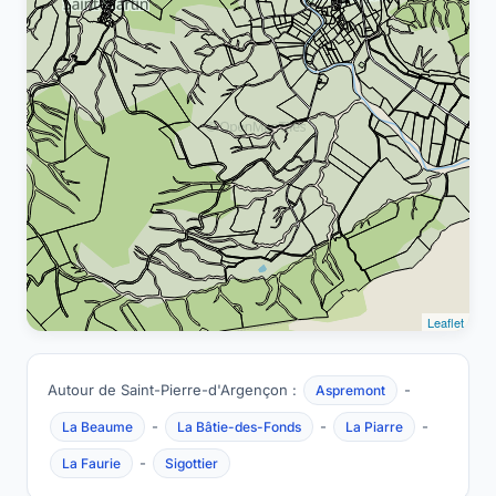
Leaflet
Autour de Saint-Pierre-d'Argençon :
-
Aspremont
-
-
-
La Beaume
La Bâtie-des-Fonds
La Piarre
-
La Faurie
Sigottier