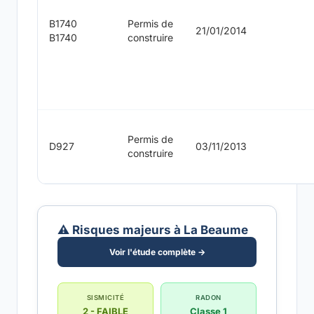
B1740
Permis de
21/01/2014
B1740
construire
Permis de
D927
03/11/2013
construire
⚠️ Risques majeurs à La Beaume
Voir l'étude complète →
SISMICITÉ
RADON
2 - FAIBLE
Classe 1