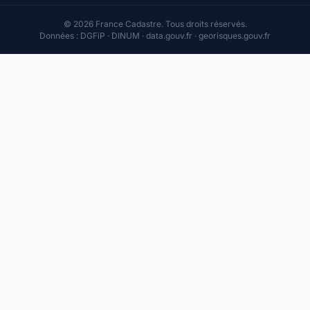
© 2026 France Cadastre. Tous droits réservés.
Données : DGFiP · DINUM · data.gouv.fr · georisques.gouv.fr