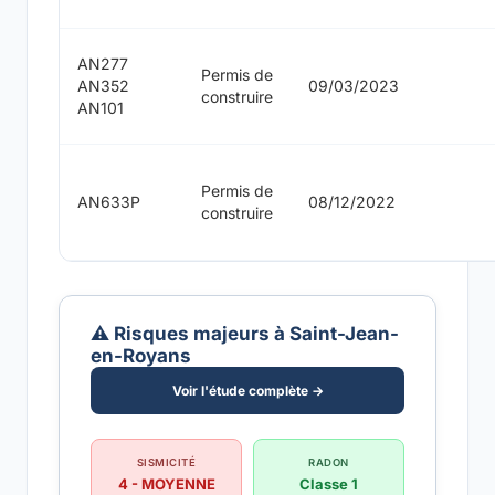
AN277
Permis de
AN352
09/03/2023
construire
AN101
Permis de
AN633P
08/12/2022
construire
⚠️ Risques majeurs à Saint-Jean-
en-Royans
Voir l'étude complète →
SISMICITÉ
RADON
4 - MOYENNE
Classe 1