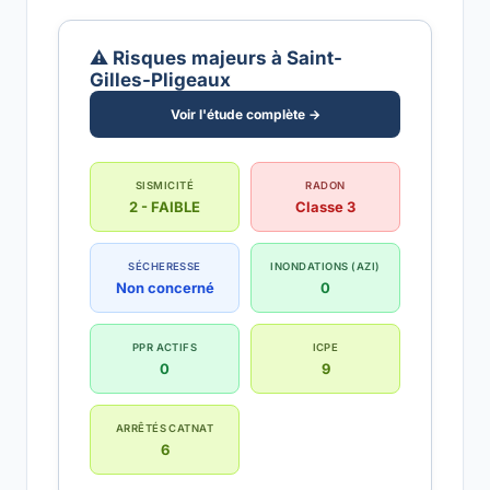
⚠️ Risques majeurs à Saint-
Gilles-Pligeaux
Voir l'étude complète →
SISMICITÉ
RADON
2 - FAIBLE
Classe 3
SÉCHERESSE
INONDATIONS (AZI)
Non concerné
0
PPR ACTIFS
ICPE
0
9
ARRÊTÉS CATNAT
6