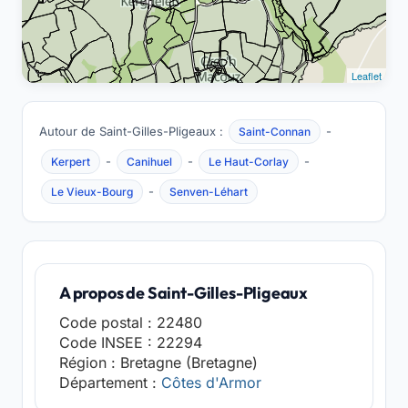
Leaflet
Autour de Saint-Gilles-Pligeaux :
-
Saint-Connan
-
-
-
Kerpert
Canihuel
Le Haut-Corlay
-
Le Vieux-Bourg
Senven-Léhart
A propos de Saint-Gilles-Pligeaux
Code postal : 22480
Code INSEE : 22294
Région : Bretagne (Bretagne)
Département :
Côtes d'Armor