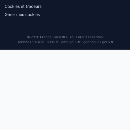
Cookies et traceurs
Gérer mes cookies
© 2026 France Cadastre. Tous droits réservés.
Données : DGFiP · DINUM · data.gouv.fr · georisques.gouv.fr