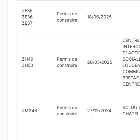
ZE35
Permis de
ZE36
18/06/2025
construire
ZE37
CENTRE
INTER
D' ACT
ZH49
Permis de
SOCIAL
28/05/2025
ZH50
construire
LOUDE
COMMU
BRETAG
CENTRE
Permis de
SCI DU 
ZM248
27/12/2024
construire
CHATEL