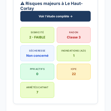
⚠️ Risques majeurs à Le Haut-
Corlay
Voir l'étude complète →
SISMICITÉ
RADON
2 - FAIBLE
Classe 3
SÉCHERESSE
INONDATIONS (AZI)
Non concerné
1
PPR ACTIFS
ICPE
0
22
ARRÊTÉS CATNAT
7