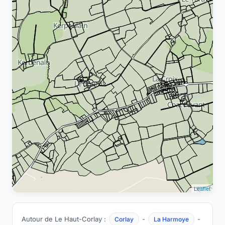
Leaflet
Autour de Le Haut-Corlay :
-
-
Corlay
La Harmoye