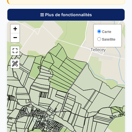
Plus de fonctionnalités
+
Carte
−
Satellite