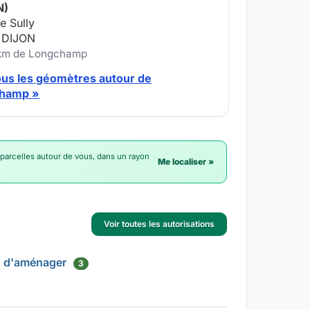
N)
e Sully
 DIJON
 km de Longchamp
ous les géomètres autour de
hamp »
 parcelles autour de vous, dans un rayon
Me localiser »
Voir toutes les autorisations
s d'aménager
3