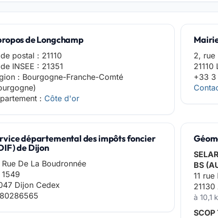
propos de Longchamp
Mairi
de postal : 21110
2, rue
de INSEE : 21351
21110
gion : Bourgogne-Franche-Comté
+33 3
ourgogne)
Contac
partement :
Côte d'or
rvice départemental des impôts foncier
Géomè
DIF) de Dijon
SELA
 Rue De La Boudronnée
BS (A
 1549
11 rue
047 Dijon Cedex
21130
80286565
à 10,1
SCOP 