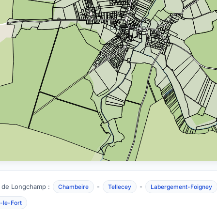
 de Longchamp :
-
-
Chambeire
Tellecey
Labergement-Foigney
-le-Fort