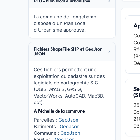
PLU - Plan local d'urbanisme
La commune de Longchamp
dispose d'un Plan Local
A 
d'Urbanisme approuvé.
Co
Co
Fichiers ShapeFile SHP et GeoJson
Ré
JSON
(B
Dé
Ces fichiers permettent une
exploitation du cadastre sur des
logiciels de cartographie SIG
Se
(QGIS, ArcGIS, GvSIG,
(S
VectorWorks, AutoCAD, Map3D,
ect).
25
A l'échelle de la commune
Bp
21
Parcelles :
GeoJson
03
Bâtiments :
GeoJson
Commune :
GeoJson
Feuilles :
GeoJson