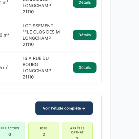
1 m²
Détails
LONGCHAMP
21110
LOTISSEMENT
""LE CLOS DES M
6 m²
Détails
LONGCHAMP
21110
16 A RUE DU
BOURG
5 m²
Détails
LONGCHAMP
21110
Voir l'étude complète →
PPR ACTIFS
ICPE
ARRÊTÉS
CATNAT
0
2
2