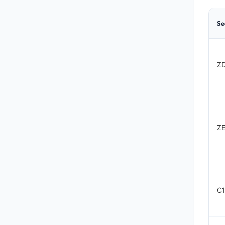
Se
Z
ZE
C