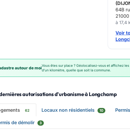
(DIJO
64B ru
21000
à 17,4
Voir t
Longc
Vous êtes sur place ? Géolocalisez-vous et affichez les
dastre autour de moi
d'un kilomètre, quelle que soit la commune.
 dernières autorisations d'urbanisme à Longchamp
ogements
Locaux non résidentiels
Permi
62
10
rmis de démolir
3