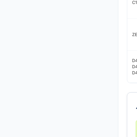
C
ZE
D
D
D