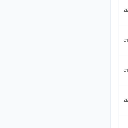
ZE
C
C
ZE