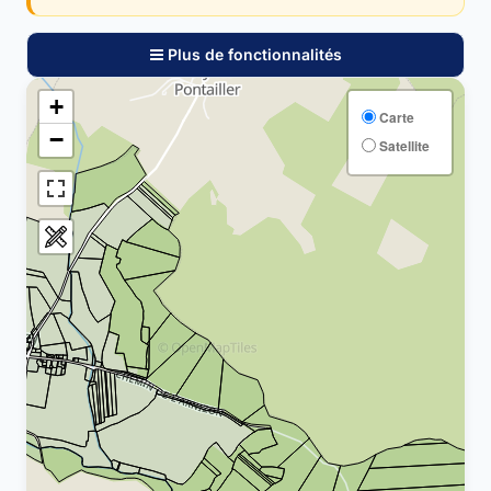
Plus de fonctionnalités
+
Carte
−
Satellite