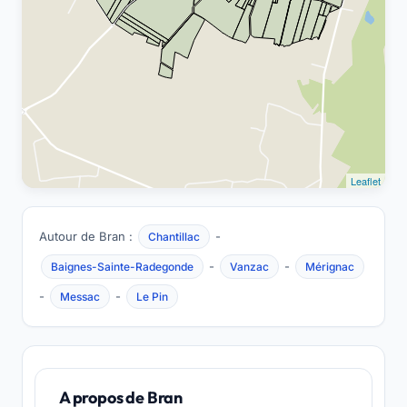
Leaflet
Autour de Bran :
-
Chantillac
-
-
Baignes-Sainte-Radegonde
Vanzac
Mérignac
-
-
Messac
Le Pin
A propos de Bran