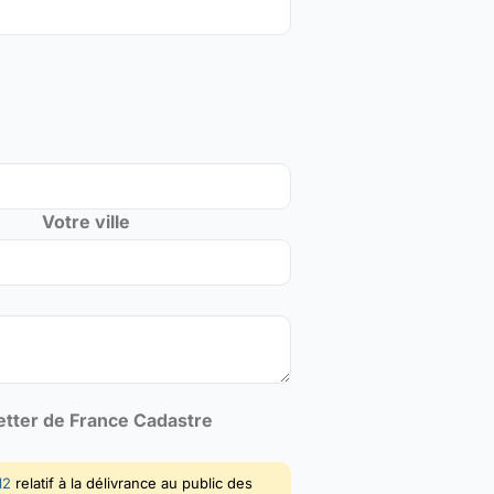
Votre ville
letter de France Cadastre
12
relatif à la délivrance au public des