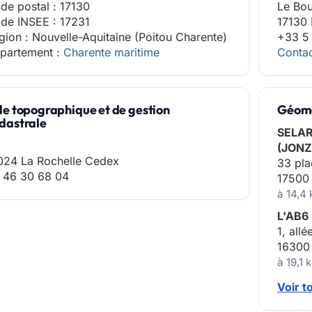
de postal : 17130
Le Bo
de INSEE : 17231
17130
gion : Nouvelle-Aquitaine (Poitou Charente)
+33 5
partement :
Charente maritime
Contac
le topographique et de gestion
Géomè
dastrale
SELAR
(JONZ
024 La Rochelle Cedex
33 pla
 46 30 68 04
17500
à 14,4
L'AB6
1, all
16300
à 19,1
Voir 