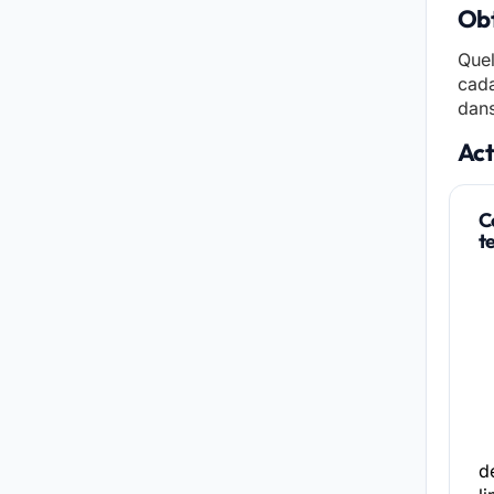
Obt
Quel
cada
dans
Act
C
t
de