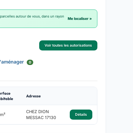
 parcelles autour de vous, dans un rayon
Me localiser »
Voir toutes les autorisations
d'aménager
0
urface
Adresse
bitable
CHEZ DION
 m²
Détails
MESSAC 17130