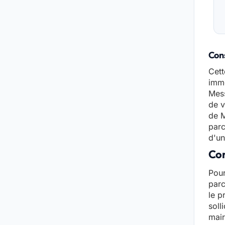
Cons
Cett
immo
Mess
de v
de M
parc
d'un
Con
Pour
parc
le p
soll
mair