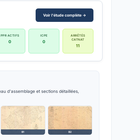
Voir l'étude complète →
PPR ACTIFS
ICPE
ARRÊTÉS
CATNAT
0
0
11
au d'assemblage et sections détaillées,
B1
B2