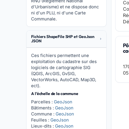
RNU (Réglement National
Co
d'Urbanisme) et ne dispose donc
Co
ni d'un PLU, ni d'une Carte
Ré
Communale.
Dé
Fichiers ShapeFile SHP et GeoJson
JSON
Pô
ca
Ces fichiers permettent une
exploitation du cadastre sur des
17
logiciels de cartographie SIG
05
(QGIS, ArcGIS, GvSIG,
VectorWorks, AutoCAD, Map3D,
ect).
A l'échelle de la commune
Parcelles :
GeoJson
Bâtiments :
GeoJson
Commune :
GeoJson
Feuilles :
GeoJson
Lieux-dits :
GeoJson