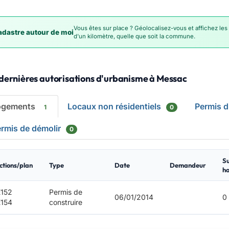
Vous êtes sur place ? Géolocalisez-vous et affichez les
dastre autour de moi
d'un kilomètre, quelle que soit la commune.
dernières autorisations d'urbanisme à Messac
ogements
Locaux non résidentiels
Permis 
1
0
rmis de démolir
0
S
ctions/plan
Type
Date
Demandeur
ha
152
Permis de
06/01/2014
0
154
construire