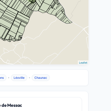
Leaflet
-
-
ons
Léoville
Chaunac
e de Messac