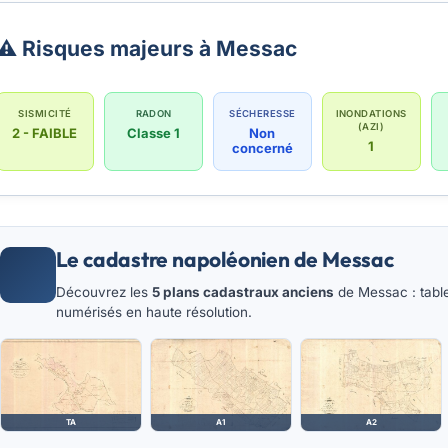
⚠️ Risques majeurs à Messac
SISMICITÉ
RADON
SÉCHERESSE
INONDATIONS
(AZI)
2 - FAIBLE
Classe 1
Non
1
concerné
Le cadastre napoléonien de Messac
Découvrez les
5 plans cadastraux anciens
de Messac : table
numérisés en haute résolution.
TA
A1
A2