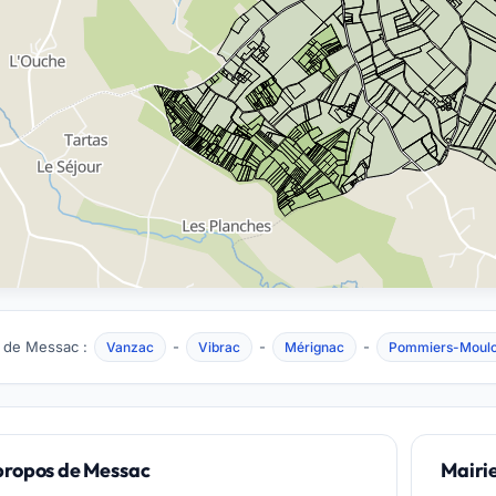
 de Messac :
-
-
-
Vanzac
Vibrac
Mérignac
Pommiers-Moul
propos de Messac
Mairi