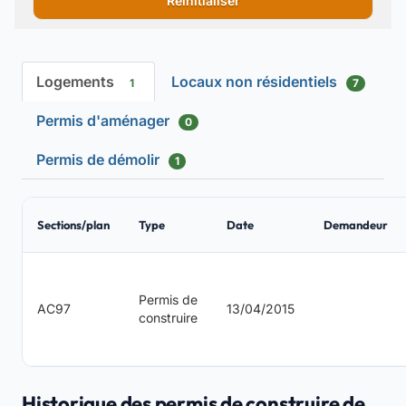
Réinitialiser
Logements
Locaux non résidentiels
1
7
Permis d'aménager
0
Permis de démolir
1
Sections/plan
Type
Date
Demandeur
Permis de
AC97
13/04/2015
construire
Historique des permis de construire de