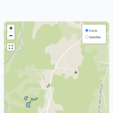
+
Carte
−
Satellite