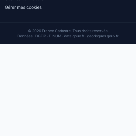
Gérer mes cookies
© 2026 France Cadastre. Tous droits réservés.
Données : DGFiP · DINUM · data.gouv.fr · georisques.gouv.fr