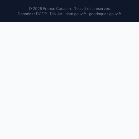
© 2026 France Cadastre. Tous droits réservés.
Données : DGFiP · DINUM · data.gouv.fr · georisques.gouv.fr