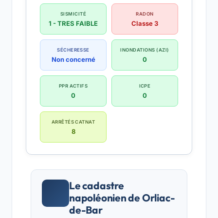
SISMICITÉ
RADON
1 - TRES FAIBLE
Classe 3
SÉCHERESSE
INONDATIONS (AZI)
Non concerné
0
PPR ACTIFS
ICPE
0
0
ARRÊTÉS CATNAT
8
Le cadastre
napoléonien de Orliac-
de-Bar