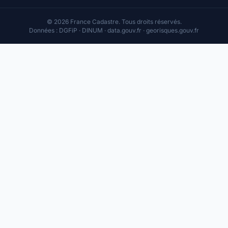
© 2026 France Cadastre. Tous droits réservés.
Données : DGFiP · DINUM · data.gouv.fr · georisques.gouv.fr