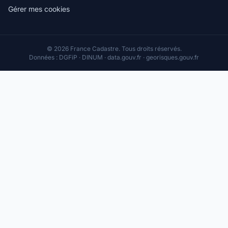
Gérer mes cookies
© 2026 France Cadastre. Tous droits réservés.
Données : DGFiP · DINUM · data.gouv.fr · georisques.gouv.fr