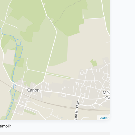
Leaflet
émolir