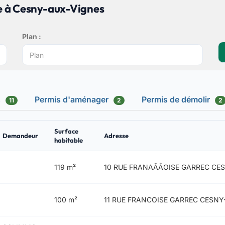
e à Cesny-aux-Vignes
Plan :
s
Permis d'aménager
Permis de démolir
11
2
2
Surface
Demandeur
Adresse
habitable
119 m²
10 RUE FRANAÃÂOISE GARREC CE
100 m²
11 RUE FRANCOISE GARREC CESNY