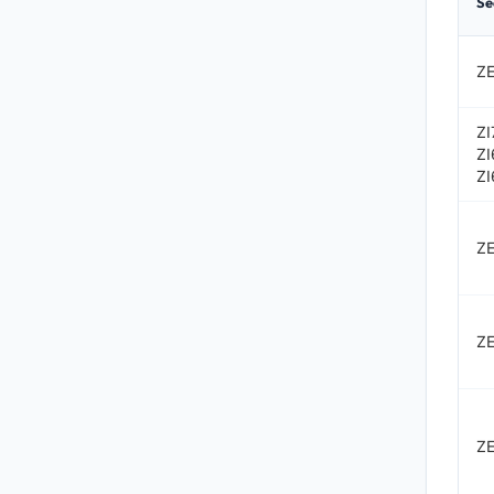
Se
Z
ZI
ZI
ZI
Z
ZE
Z