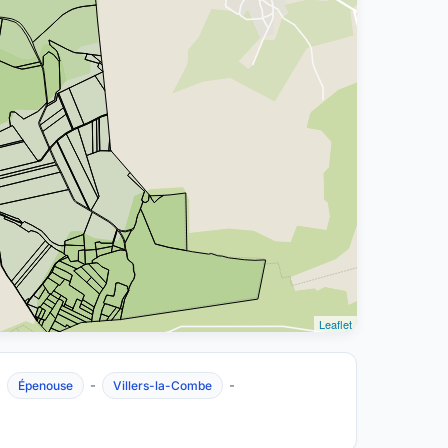
Leaflet
-
-
-
Épenouse
Villers-la-Combe