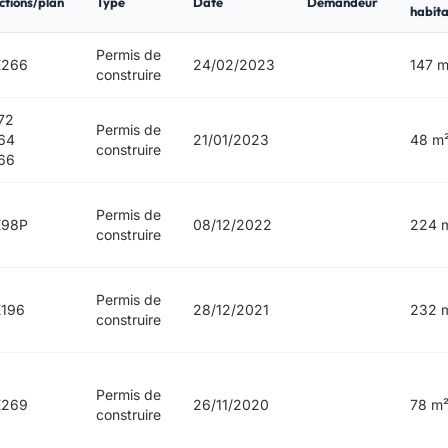
ctions/plan
Type
Date
Demandeur
habita
Permis de
E266
24/02/2023
147 m
construire
72
Permis de
64
21/01/2023
48 m
construire
66
Permis de
E98P
08/12/2022
224 
construire
Permis de
196
28/12/2021
232 
construire
Permis de
E269
26/11/2020
78 m
construire