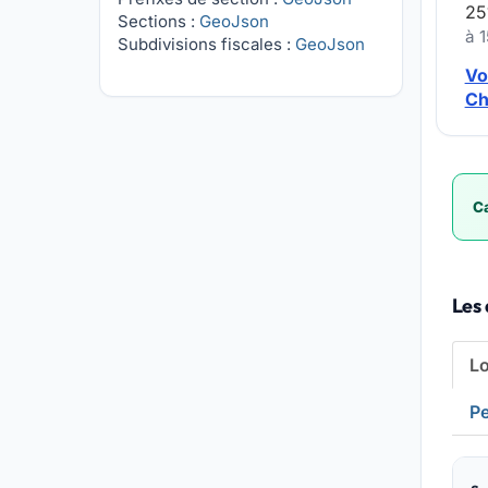
25
Sections :
GeoJson
à 1
Subdivisions fiscales :
GeoJson
Vo
Ch
Ca
Les 
L
Pe