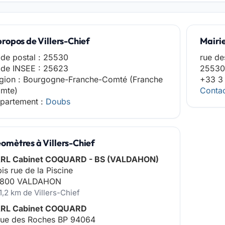
propos de Villers-Chief
Mairie
de postal : 25530
rue de
de INSEE : 25623
25530
gion : Bourgogne-Franche-Comté (Franche
+33 3 
mte)
Contac
partement :
Doubs
omètres à Villers-Chief
RL Cabinet COQUARD - BS (VALDAHON)
bis rue de la Piscine
800 VALDAHON
1,2 km de Villers-Chief
RL Cabinet COQUARD
rue des Roches BP 94064