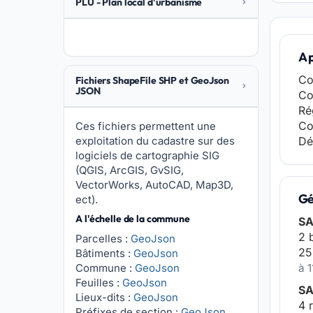
PLU - Plan local d'urbanisme
A 
Co
Fichiers ShapeFile SHP et GeoJson
JSON
Co
Ré
Co
Ces fichiers permettent une
exploitation du cadastre sur des
Dé
logiciels de cartographie SIG
(QGIS, ArcGIS, GvSIG,
VectorWorks, AutoCAD, Map3D,
Gé
ect).
A l'échelle de la commune
SA
2 
Parcelles :
GeoJson
25
Bâtiments :
GeoJson
Commune :
GeoJson
à 1
Feuilles :
GeoJson
SA
Lieux-dits :
GeoJson
4 
Préfixes de section :
GeoJson