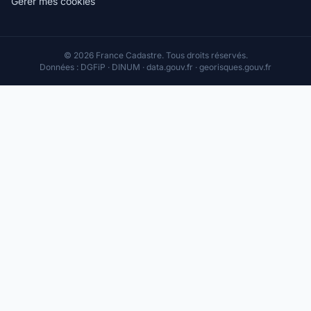
Gérer mes cookies
© 2026 France Cadastre. Tous droits réservés.
Données : DGFiP · DINUM · data.gouv.fr · georisques.gouv.fr