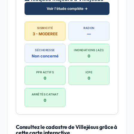
Voir l'étude complète →
SISMICITÉ
RADON
3 - MODEREE
—
SÉCHERESSE
INONDATIONS (AZI)
Non concerné
0
PPR ACTIFS
ICPE
0
0
ARRÊTÉS CATNAT
0
Consultez le cadastre de Villejésus grâce à
cette carte interactive