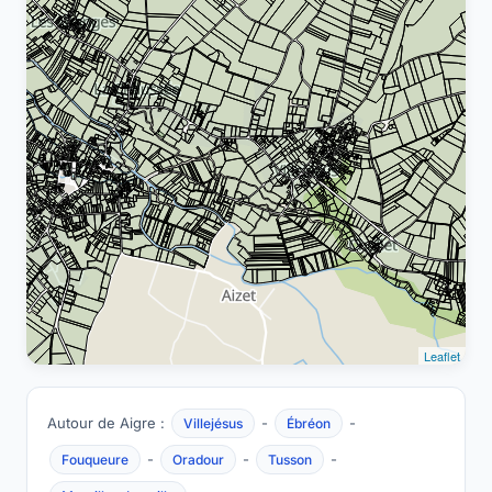
Leaflet
Autour de Aigre :
-
-
Villejésus
Ébréon
-
-
-
Fouqueure
Oradour
Tusson