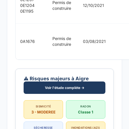
Permis de
0E1204
12/10/2021
construire
0E1195
Permis de
0A1676
03/08/2021
construire
⚠️ Risques majeurs à Aigre
Voir l'étude complète →
SISMICITÉ
RADON
3 - MODEREE
Classe 1
SÉCHERESSE
INONDATIONS (AZI)