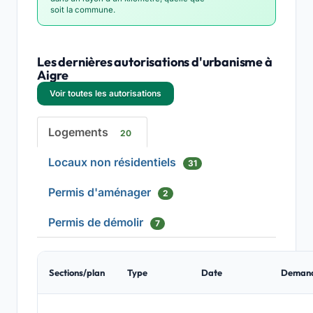
soit la commune.
Les dernières autorisations d'urbanisme à
Aigre
Voir toutes les autorisations
Logements
20
Locaux non résidentiels
31
Permis d'aménager
2
Permis de démolir
7
Sections/plan
Type
Date
Deman