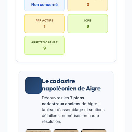
Non concerné
3
PPR ACTIFS
ICPE
1
6
ARRÊTÉS CATNAT
9
Le cadastre
napoléonien de Aigre
Découvrez les
7 plans
cadastraux anciens
de Aigre :
tableau d'assemblage et sections
détaillées, numérisés en haute
résolution.