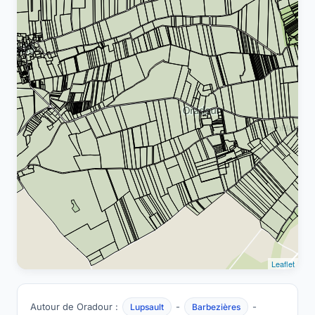
Leaflet
Autour de Oradour :
-
-
Lupsault
Barbezières