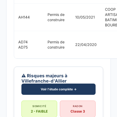
COOP
Permis de
ARTIS
AH144
10/05/2021
construire
BATIM
BOUR
AD74
Permis de
22/04/2020
AD75
construire
⚠️ Risques majeurs à
Villefranche-d'Allier
Voir l'étude complète →
SISMICITÉ
RADON
2 - FAIBLE
Classe 3