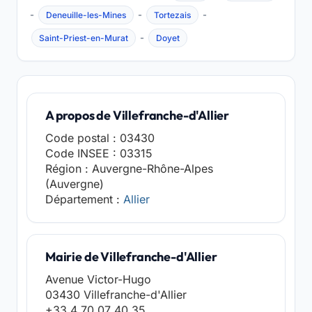
-
-
-
Deneuille-les-Mines
Tortezais
-
Saint-Priest-en-Murat
Doyet
A propos de Villefranche-d'Allier
Code postal : 03430
Code INSEE : 03315
Région : Auvergne-Rhône-Alpes
(Auvergne)
Département :
Allier
Mairie de Villefranche-d'Allier
Avenue Victor-Hugo
03430 Villefranche-d'Allier
+33 4 70 07 40 35