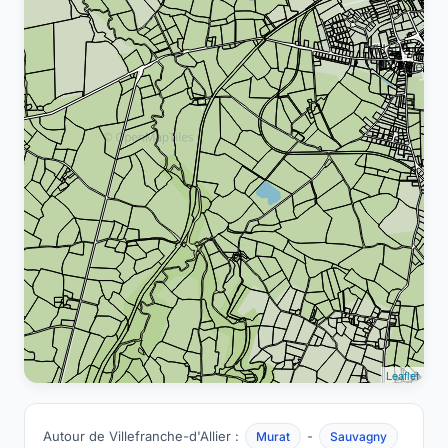
Leaflet
Autour de Villefranche-d'Allier :
-
Murat
Sauvagny