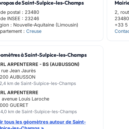
propos de Saint-Sulpice-les-Champs
Mairi
de postal : 23480
2, rou
de INSEE : 23246
23480
gion : Nouvelle-Aquitaine (Limousin)
+33 5
partement :
Creuse
Contac
omètres à Saint-Sulpice-les-Champs
RL ARPENTERRE - BS (AUBUSSON)
 rue Jean Jaurès
200 AUBUSSON
12,4 km de Saint-Sulpice-les-Champs
RL ARPENTERRE
, avenue Louis Laroche
000 GUERET
24,0 km de Saint-Sulpice-les-Champs
ir tous les géomètres autour de Saint-
lpice-les-Champs »