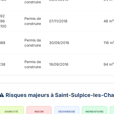
construire
E92
Permis de
E96
07/11/2018
48 m²
construire
100
Permis de
B88
30/09/2016
116 m
construire
Permis de
C38
19/09/2016
94 m²
construire
⚠️ Risques majeurs à Saint-Sulpice-les-Ch
SISMICITÉ
RADON
SÉCHERESSE
INONDATIONS