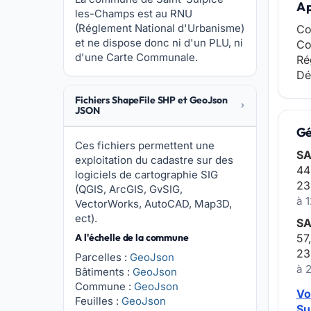
A 
les-Champs est au RNU
(Réglement National d'Urbanisme)
Co
et ne dispose donc ni d'un PLU, ni
Co
d'une Carte Communale.
Ré
Dé
Fichiers ShapeFile SHP et GeoJson
JSON
Gé
Ces fichiers permettent une
SA
exploitation du cadastre sur des
44
logiciels de cartographie SIG
23
(QGIS, ArcGIS, GvSIG,
à 
VectorWorks, AutoCAD, Map3D,
ect).
SA
A l'échelle de la commune
57
23
Parcelles :
GeoJson
à 
Bâtiments :
GeoJson
Commune :
GeoJson
Vo
Feuilles :
GeoJson
Su