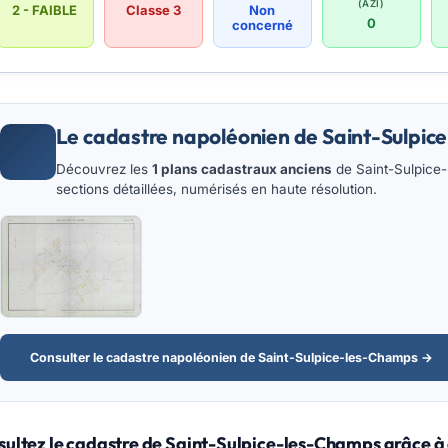
(AZI)
2 - FAIBLE
Classe 3
Non
0
concerné
Le cadastre napoléonien de Saint-Sulpi
Découvrez les
1 plans cadastraux anciens
de Saint-Sulpice-
sections détaillées, numérisés en haute résolution.
Consulter le cadastre napoléonien de Saint-Sulpice-les-Champs →
ultez le cadastre de Saint-Sulpice-les-Champs grâce à 