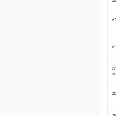
Z
A
A
Z
ZD
Z
ZE