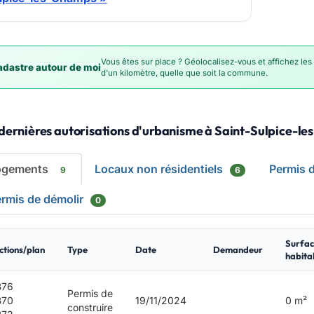
Vous êtes sur place ? Géolocalisez-vous et affichez les
dastre autour de moi
d'un kilomètre, quelle que soit la commune.
 dernières autorisations d'urbanisme à Saint-Sulpice-l
ogements
Locaux non résidentiels
Permis 
9
6
rmis de démolir
0
Surfac
ctions/plan
Type
Date
Demandeur
habita
B76
Permis de
B70
19/11/2024
0 m²
construire