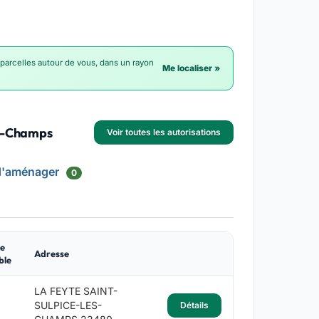
 parcelles autour de vous, dans un rayon
Me localiser »
es-Champs
Voir toutes les autorisations
d'aménager
0
e
Adresse
ble
LA FEYTE SAINT-
SULPICE-LES-
Détails