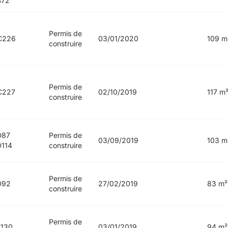
B72
Permis de
C226
03/01/2020
109 m
construire
Permis de
C227
02/10/2019
117 m
construire
D87
Permis de
03/09/2019
103 m
114
construire
Permis de
D92
27/02/2019
83 m²
construire
Permis de
130
03/01/2019
94 m²