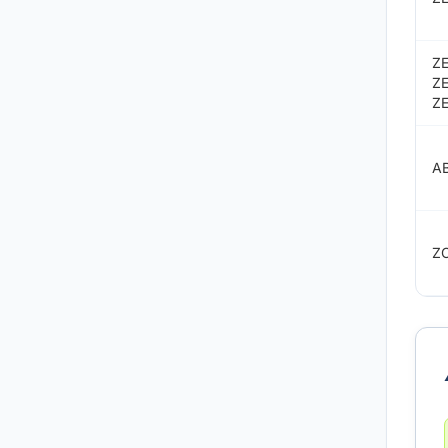
Z
Z
ZE
A
Z