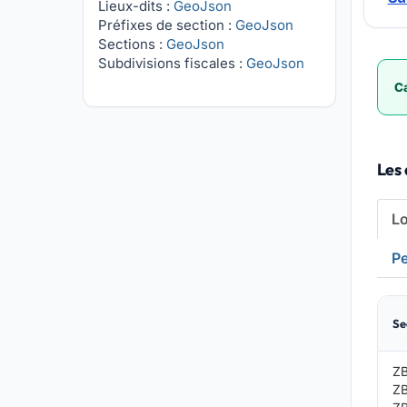
Lieux-dits :
GeoJson
Préfixes de section :
GeoJson
Sections :
GeoJson
Subdivisions fiscales :
GeoJson
Ca
Les
L
Pe
Se
Z
Z