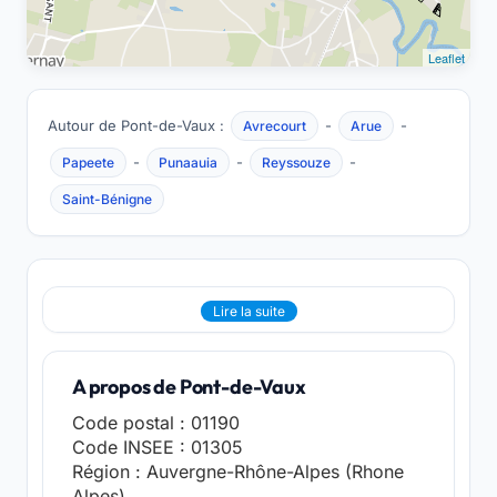
Leaflet
Autour de Pont-de-Vaux :
-
-
Avrecourt
Arue
-
-
-
Papeete
Punaauia
Reyssouze
Saint-Bénigne
Lire la suite
A propos de Pont-de-Vaux
Code postal : 01190
Code INSEE : 01305
Région : Auvergne-Rhône-Alpes (Rhone
Alpes)