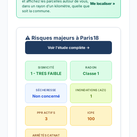
et affichez les parcelles autour de vous,
Me localiser »
dans un rayon d'un kilomètre, quelle que
soit la commune.
⚠️ Risques majeurs à Paris18
Voir l'étude complète →
SISMICITÉ
RADON
1 - TRES FAIBLE
Classe 1
SÉCHERESSE
INONDATIONS (AZI)
Non concerné
1
PPR ACTIFS
ICPE
3
100
ARRÊTÉS CATNAT