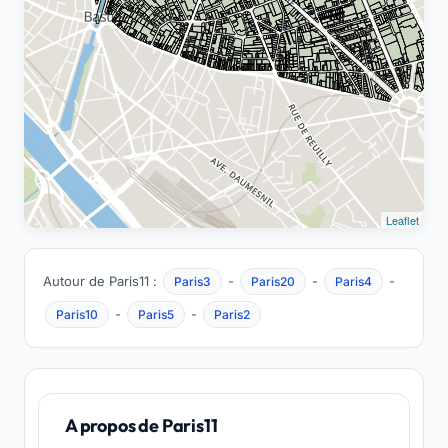
Leaflet
Autour de Paris11 :
-
-
-
Paris3
Paris20
Paris4
-
-
Paris10
Paris5
Paris2
A propos de Paris11