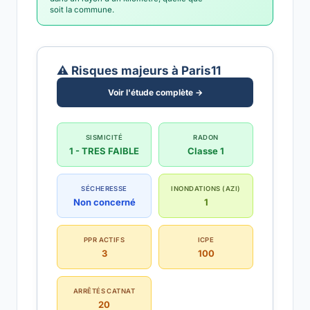
soit la commune.
⚠️ Risques majeurs à Paris11
Voir l'étude complète →
SISMICITÉ
RADON
1 - TRES FAIBLE
Classe 1
SÉCHERESSE
INONDATIONS (AZI)
Non concerné
1
PPR ACTIFS
ICPE
3
100
ARRÊTÉS CATNAT
20