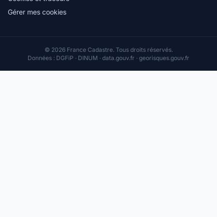
Gérer mes cookies
© 2026 France Cadastre. Tous droits réservés.
Données : DGFiP · DINUM · data.gouv.fr · georisques.gouv.fr