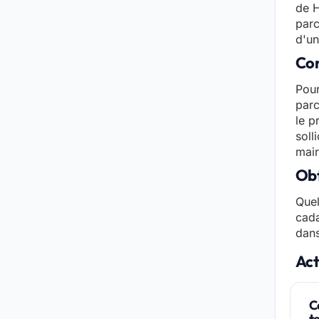
de H
parc
d'un
Con
Pour
parc
le p
soll
mair
Obt
Quel
cada
dans
Act
C
t