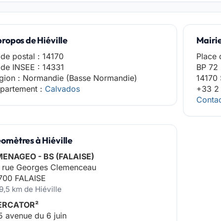
propos de Hiéville
Mairi
de postal : 14170
Place 
de INSEE : 14331
BP 72
gion : Normandie (Basse Normandie)
14170 
partement :
Calvados
+33 2
Contac
omètres à Hiéville
ENAGEO - BS (FALAISE)
 rue Georges Clemenceau
700 FALAISE
9,5 km de Hiéville
ERCATOR²
5 avenue du 6 juin