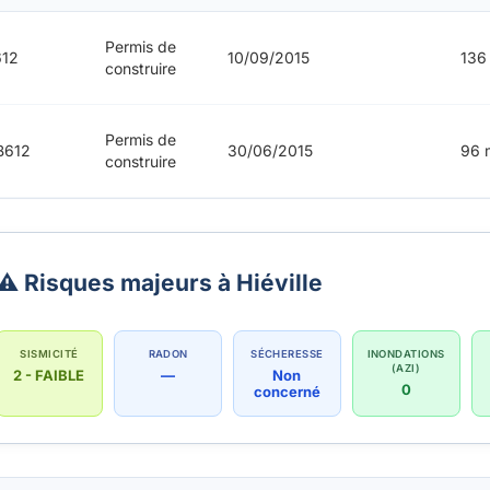
Permis de
612
10/09/2015
136
construire
Permis de
B612
30/06/2015
96 
construire
⚠️ Risques majeurs à Hiéville
SISMICITÉ
RADON
SÉCHERESSE
INONDATIONS
(AZI)
2 - FAIBLE
—
Non
0
concerné