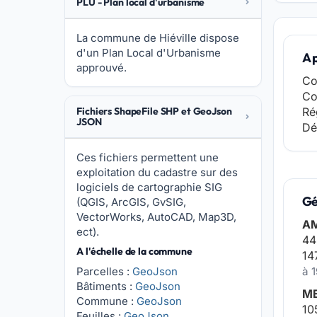
PLU - Plan local d'urbanisme
La commune de Hiéville dispose
d'un Plan Local d'Urbanisme
A 
approuvé.
Co
Co
Fichiers ShapeFile SHP et GeoJson
Ré
JSON
Dé
Ces fichiers permettent une
exploitation du cadastre sur des
logiciels de cartographie SIG
Gé
(QGIS, ArcGIS, GvSIG,
VectorWorks, AutoCAD, Map3D,
AM
ect).
44
A l'échelle de la commune
14
Parcelles :
GeoJson
à 1
Bâtiments :
GeoJson
M
Commune :
GeoJson
10
Feuilles :
GeoJson