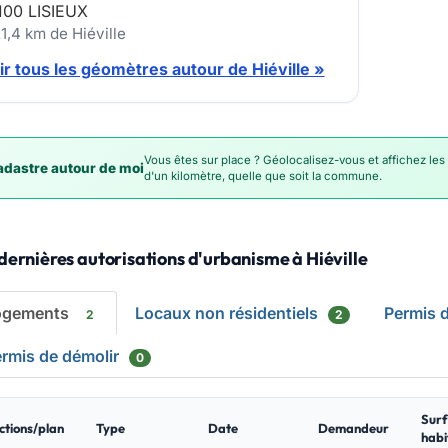
100 LISIEUX
1,4 km de Hiéville
ir tous les géomètres autour de Hiéville »
Vous êtes sur place ? Géolocalisez-vous et affichez les
dastre autour de moi
d'un kilomètre, quelle que soit la commune.
dernières autorisations d'urbanisme à Hiéville
ogements
Locaux non résidentiels
Permis 
2
2
rmis de démolir
0
Sur
ctions/plan
Type
Date
Demandeur
habi