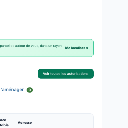
 parcelles autour de vous, dans un rayon
Me localiser »
Voir toutes les autorisations
d'aménager
0
face
Adresse
table