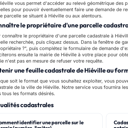
iéville vous permet d'accéder au relevé géométrique des 
elles pour pouvoir éventuellement faire une demande de ren
e parcelle se situant à Hiéville ou aux alentours.
naître le propriétaire d'une parcelle cadastral
 connaître le propriétaire d'une parcelle cadastrale à Hiévill
elle recherchée, puis cliquez dessus. Dans la fenêtre de gau
ropriétaire ?", puis complétez le formulaire de demande d'e
iciterons ensuite la mairie de Hiéville à votre place pour obt
ie n'est pas en mesure de refuser votre requête.
enir une feuille cadastrale de Hiéville au fo
que soit le format que vous souhaitez exploiter, vous pouve
strale de la ville de Hiéville. Notre service vous fournira les
 tous les formats désirés.
ualités cadastrales
omment identifier une parcelle sur le
Cadast
errain (numéro, limites)
notai