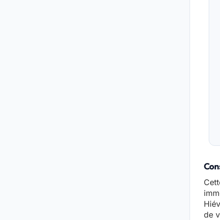
Cons
Cett
immo
Hiév
de v