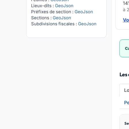
14
Lieux-dits :
GeoJson
à 2
Préfixes de section :
GeoJson
Sections :
GeoJson
Vo
Subdivisions fiscales :
GeoJson
Ca
Les 
L
Pe
Se