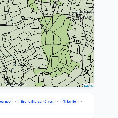
Leaflet
-
-
-
Tournée
Bretteville-sur-Dives
Thiéville