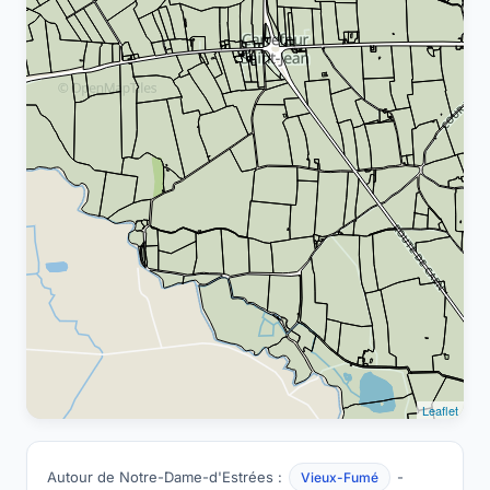
Leaflet
Autour de Notre-Dame-d'Estrées :
-
Vieux-Fumé