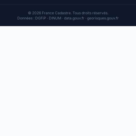
© 2026 France Cadastre. Tous droits réservés.
Données : DGFiP · DINUM · data.gouv.fr · georisques.gouv.fr