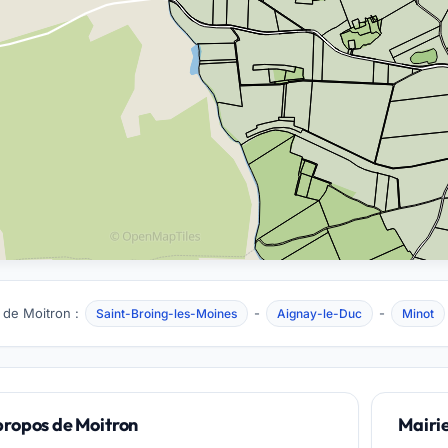
 de Moitron :
-
-
Saint-Broing-les-Moines
Aignay-le-Duc
Minot
propos de Moitron
Mairi