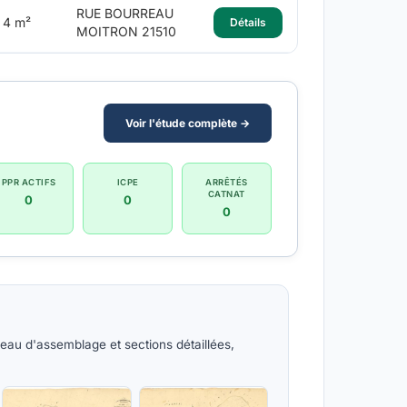
RUE BOURREAU
4 m²
Détails
MOITRON 21510
Voir l'étude complète →
PPR ACTIFS
ICPE
ARRÊTÉS
CATNAT
0
0
0
leau d'assemblage et sections détaillées,