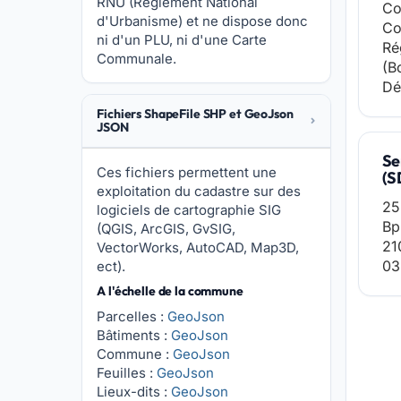
RNU (Réglement National
Co
d'Urbanisme) et ne dispose donc
Co
ni d'un PLU, ni d'une Carte
Ré
Communale.
(B
Dé
Fichiers ShapeFile SHP et GeoJson
JSON
Se
Ces fichiers permettent une
(S
exploitation du cadastre sur des
25
logiciels de cartographie SIG
Bp
(QGIS, ArcGIS, GvSIG,
21
VectorWorks, AutoCAD, Map3D,
03
ect).
A l'échelle de la commune
Parcelles :
GeoJson
Bâtiments :
GeoJson
Commune :
GeoJson
Feuilles :
GeoJson
Lieux-dits :
GeoJson