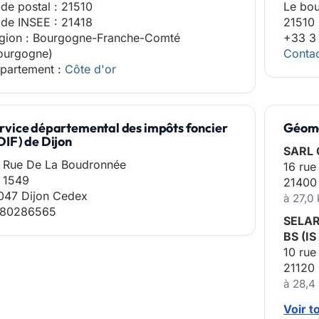
de postal : 21510
Le bo
de INSEE : 21418
21510
gion : Bourgogne-Franche-Comté
+33 3
ourgogne)
Contac
partement :
Côte d'or
rvice départemental des impôts foncier
Géomè
DIF) de Dijon
SARL
 Rue De La Boudronnée
16 rue
 1549
21400
047 Dijon Cedex
à 27,0
80286565
SELA
BS (IS
10 rue
21120 
à 28,4
Voir t