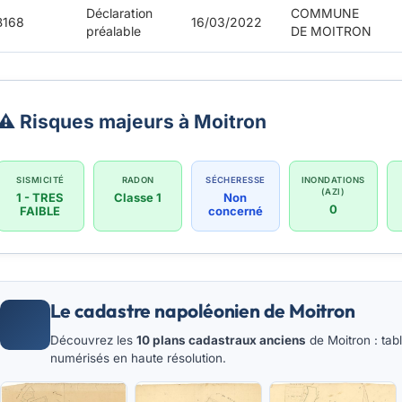
Déclaration
COMMUNE
B168
16/03/2022
préalable
DE MOITRON
⚠️ Risques majeurs à Moitron
SISMICITÉ
RADON
SÉCHERESSE
INONDATIONS
(AZI)
1 - TRES
Classe 1
Non
0
FAIBLE
concerné
Le cadastre napoléonien de Moitron
Découvrez les
10 plans cadastraux anciens
de Moitron : tab
numérisés en haute résolution.