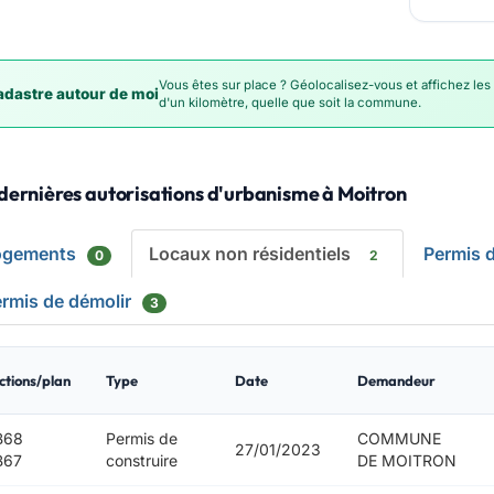
Vous êtes sur place ? Géolocalisez-vous et affichez les
dastre autour de moi
d'un kilomètre, quelle que soit la commune.
dernières autorisations d'urbanisme à Moitron
ogements
Locaux non résidentiels
Permis 
0
2
rmis de démolir
3
ctions/plan
Type
Date
Demandeur
B68
Permis de
COMMUNE
27/01/2023
B67
construire
DE MOITRON