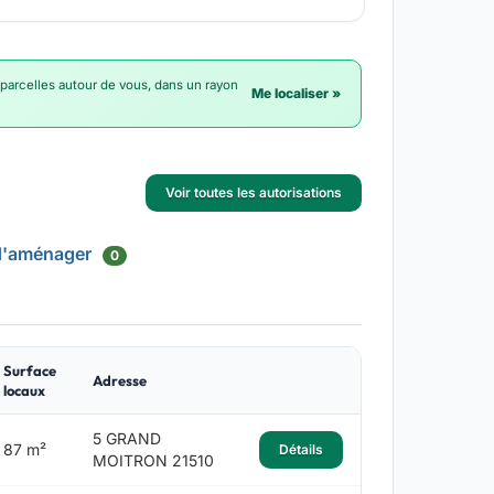
 parcelles autour de vous, dans un rayon
Me localiser »
Voir toutes les autorisations
d'aménager
0
Surface
Adresse
locaux
5 GRAND
87 m²
Détails
MOITRON 21510