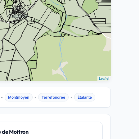
Leaflet
-
-
-
Montmoyen
Terrefondrée
Étalante
e de Moitron