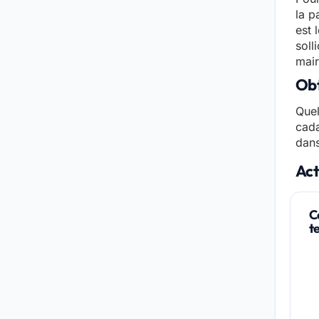
la p
est 
soll
mair
Obt
Quel
cada
dans
Act
C
t