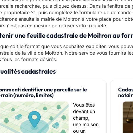
arcelle recherchée, puis cliquez dessus. Dans la fenêtre de 
le propriétaire ?", puis complétez le formulaire de demande
iciterons ensuite la mairie de Moitron à votre place pour obt
ie n'est pas en mesure de refuser votre requête.
enir une feuille cadastrale de Moitron au fo
que soit le format que vous souhaitez exploiter, vous pouve
strale de la ville de Moitron. Notre service vous fournira le
 tous les formats désirés.
ualités cadastrales
omment identifier une parcelle sur le
Cadast
errain (numéro, limites)
notai
Vous êtes
devant un
champ,
une maison
ou un