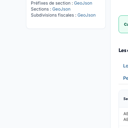
Préfixes de section :
GeoJson
Sections :
GeoJson
Subdivisions fiscales :
GeoJson
Ca
Les 
L
Pe
Se
A
A