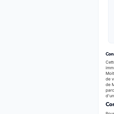
Cons
Cett
immo
Moit
de v
de M
parc
d'un
Con
Pour