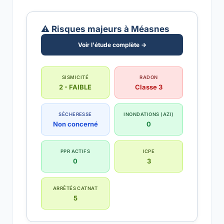
⚠️ Risques majeurs à Méasnes
Voir l'étude complète →
SISMICITÉ
RADON
2 - FAIBLE
Classe 3
SÉCHERESSE
INONDATIONS (AZI)
Non concerné
0
PPR ACTIFS
ICPE
0
3
ARRÊTÉS CATNAT
5