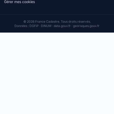
Gérer mes cookies
© 2026 France Cadastre. Tous droits réservés.
Données : DGFiP · DINUM · data.gouv.fr · georisques.gouv.fr