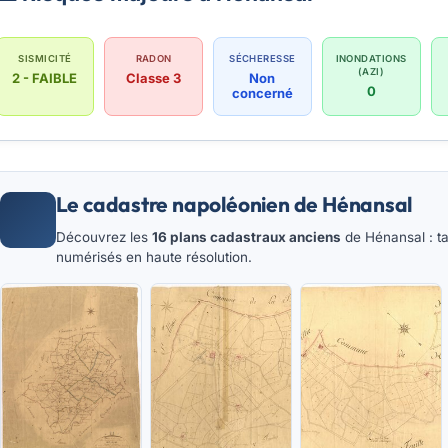
SISMICITÉ
RADON
SÉCHERESSE
INONDATIONS
(AZI)
2 - FAIBLE
Classe 3
Non
0
concerné
Le cadastre napoléonien de Hénansal
Découvrez les
16 plans cadastraux anciens
de Hénansal : ta
numérisés en haute résolution.