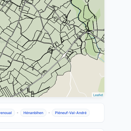
Leaflet
-
-
Denoual
Hénanbihen
Pléneuf-Val-André