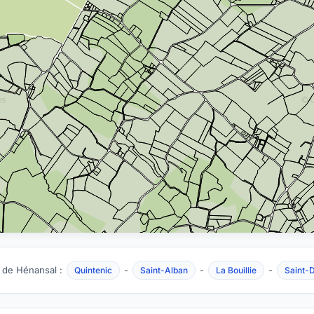
 de Hénansal :
-
-
-
Quintenic
Saint-Alban
La Bouillie
Saint-