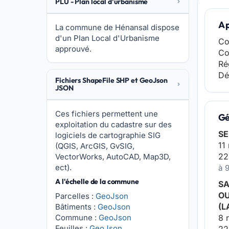
PLU - Plan local d'urbanisme
A 
La commune de Hénansal dispose
d'un Plan Local d'Urbanisme
Co
approuvé.
Co
Ré
Dé
Fichiers ShapeFile SHP et GeoJson
JSON
Ces fichiers permettent une
Gé
exploitation du cadastre sur des
SE
logiciels de cartographie SIG
11
(QGIS, ArcGIS, GvSIG,
22
VectorWorks, AutoCAD, Map3D,
ect).
à 
A l'échelle de la commune
SA
OU
Parcelles :
GeoJson
(L
Bâtiments :
GeoJson
Commune :
GeoJson
8 
Feuilles :
GeoJson