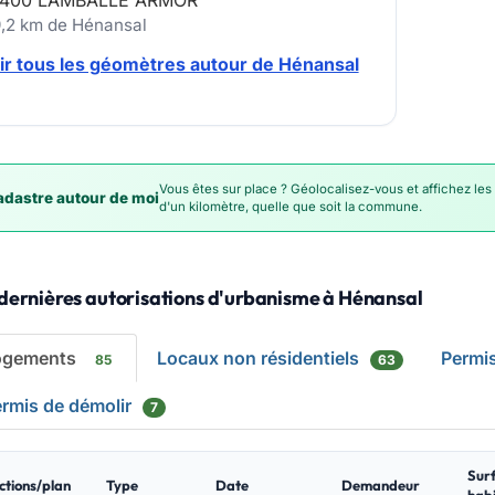
400 LAMBALLE ARMOR
9,2 km de Hénansal
ir tous les géomètres autour de Hénansal
Vous êtes sur place ? Géolocalisez-vous et affichez les
dastre autour de moi
d'un kilomètre, quelle que soit la commune.
dernières autorisations d'urbanisme à Hénansal
ogements
Locaux non résidentiels
Permi
85
63
rmis de démolir
7
Sur
ctions/plan
Type
Date
Demandeur