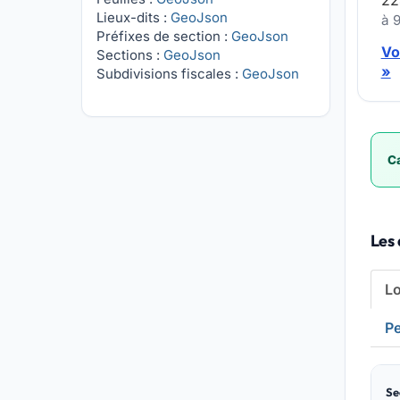
22
Lieux-dits :
GeoJson
à 
Préfixes de section :
GeoJson
Vo
Sections :
GeoJson
»
Subdivisions fiscales :
GeoJson
Ca
Les 
L
Pe
Se