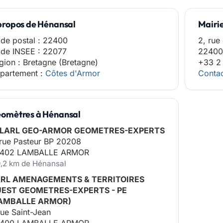
propos de Hénansal
Mairi
de postal : 22400
2, rue
de INSEE : 22077
22400
gion : Bretagne (Bretagne)
+33 2
partement :
Côtes d'Armor
Contac
omètres à Hénansal
LARL GEO-ARMOR GEOMETRES-EXPERTS
 rue Pasteur BP 20208
402 LAMBALLE ARMOR
9,2 km de Hénansal
RL AMENAGEMENTS & TERRITOIRES
EST GEOMETRES-EXPERTS - PE
AMBALLE ARMOR)
rue Saint-Jean