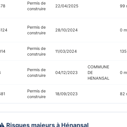
Permis de
478
22/04/2025
99 
construire
Permis de
S124
28/10/2024
0 m
construire
Permis de
D14
11/03/2024
135
construire
COMMUNE
Permis de
4
04/12/2023
DE
0 m
construire
HENANSAL
Permis de
481
18/09/2023
82 
construire
⚠️ Risques majeurs à Hénansal