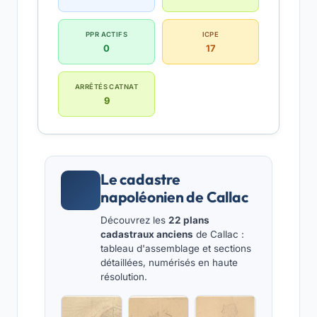
PPR ACTIFS
ICPE
0
17
ARRÊTÉS CATNAT
9
Le cadastre
napoléonien de Callac
Découvrez les
22 plans
cadastraux anciens
de Callac :
tableau d'assemblage et sections
détaillées, numérisés en haute
résolution.