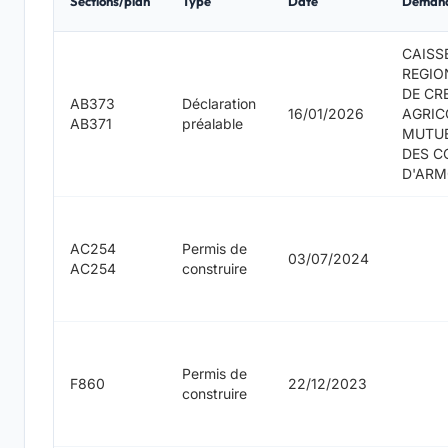
Sections/plan
Type
Date
Deman
CAISS
REGIO
DE CR
AB373
Déclaration
16/01/2026
AGRIC
AB371
préalable
MUTU
DES C
D'AR
AC254
Permis de
03/07/2024
AC254
construire
Permis de
F860
22/12/2023
construire