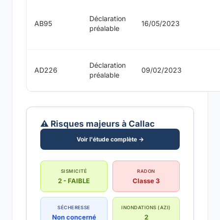
Déclaration
AB95
16/05/2023
préalable
Déclaration
AD226
09/02/2023
préalable
⚠️ Risques majeurs à Callac
Voir l'étude complète →
SISMICITÉ
RADON
2 - FAIBLE
Classe 3
SÉCHERESSE
INONDATIONS (AZI)
Non concerné
2