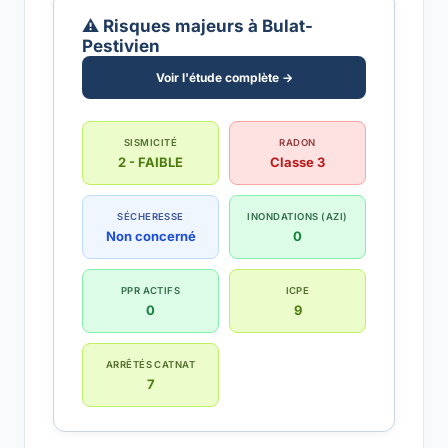
⚠️ Risques majeurs à Bulat-
Pestivien
Voir l'étude complète →
SISMICITÉ
RADON
2 - FAIBLE
Classe 3
SÉCHERESSE
INONDATIONS (AZI)
Non concerné
0
PPR ACTIFS
ICPE
0
9
ARRÊTÉS CATNAT
7