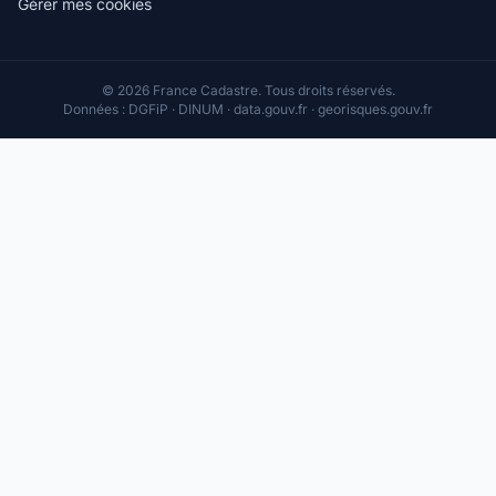
Gérer mes cookies
© 2026 France Cadastre. Tous droits réservés.
Données : DGFiP · DINUM · data.gouv.fr · georisques.gouv.fr