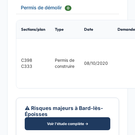
Permis de démolir
0
Sections/plan
Type
Date
Demande
C398
Permis de
08/10/2020
C333
construire
⚠️ Risques majeurs à Bard-lès-
Époisses
Voir l'étude complète →