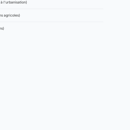
à l'urbanisation)
ns agricoles)
ns)
indicatif.
t d'emprise au sol (code de l'urbanisme, articles R.151-18 et
 règles applicables à un terrain donné.