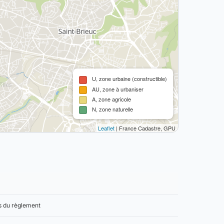
U, zone urbaine (constructible)
AU, zone à urbaniser
A, zone agricole
N, zone naturelle
Leaflet
| France Cadastre, GPU
ns du règlement