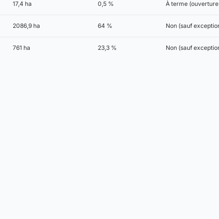
17,4 ha
0,5 %
À terme (ouverture 
2086,9 ha
64 %
Non (sauf exceptio
761 ha
23,3 %
Non (sauf exceptio
-dessus sont calculées sur l'emprise de la commune et sont données à titre 
ment écrit du PLU, qui fixe pour chaque zone les règles d'implantation, de hauteur e
emander un
certificat d'urbanisme
en mairie, seul document opposable attestant des
e règlement du PLU
Cadastre autour de moi