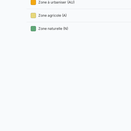
Zone à urbaniser (AU)
Zone agricole (A)
Zone naturelle (N)
Pordic relève d'un
PLU intercommunal
. Les surfaces ci
Comment lire ce zonage ?
La constructibilité d'une parcelle est déterminée par le règle
suivants). Avant tout projet, nous vous recommandons de d
Aller plus loin à Pordic
Voir le plan cadastral et les parcelles
Consulter l