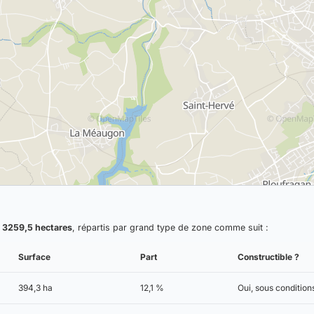
n
3259,5 hectares
, répartis par grand type de zone comme suit :
Surface
Part
Constructible ?
394,3 ha
12,1 %
Oui, sous conditio