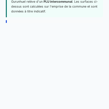
Gurunhuel relève d'un
PLU intercommunal
. Les surfaces ci-
dessus sont calculées sur l'emprise de la commune et sont
données à titre indicatif.
Comment lire ce zonage ?
La constructibilité d'une parcelle est déterminée par le règlement
écrit du PLU, qui fixe pour chaque zone les règles d'implantation,
de hauteur et d'emprise au sol (code de l'urbanisme, articles
R.151-18 et suivants). Avant tout projet, nous vous recommandons
de demander un
certificat d'urbanisme
en mairie, seul document
opposable attestant des règles applicables à un terrain donné.
Aller plus loin à Gurunhuel
Voir le plan cadastral et les parcelles
Consulter le règlement du PLU
Cadastre autour de moi