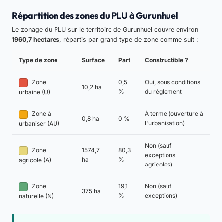
Répartition des zones du PLU à Gurunhuel
Le zonage du PLU sur le territoire de Gurunhuel couvre environ
1960,7 hectares
, répartis par grand type de zone comme suit :
Type de zone
Surface
Part
Constructible ?
Zone
0,5
Oui, sous conditions
10,2 ha
%
du règlement
urbaine (U)
Zone à
À terme (ouverture à
0,8 ha
0 %
l'urbanisation)
urbaniser (AU)
Non (sauf
Zone
1574,7
80,3
exceptions
ha
%
agricole (A)
agricoles)
Zone
19,1
Non (sauf
375 ha
%
exceptions)
naturelle (N)