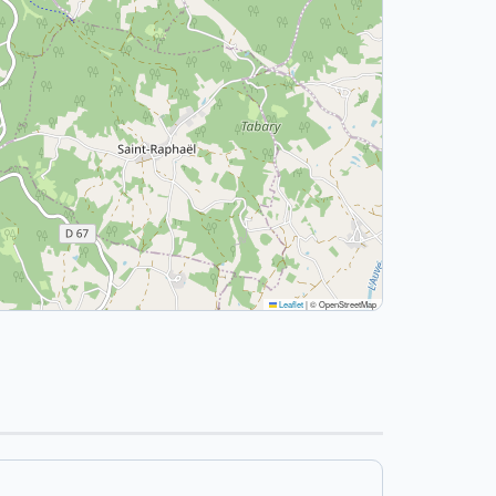
Leaflet
|
© OpenStreetMap