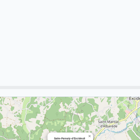
×
Saint-Pantaly-d'Excideuil