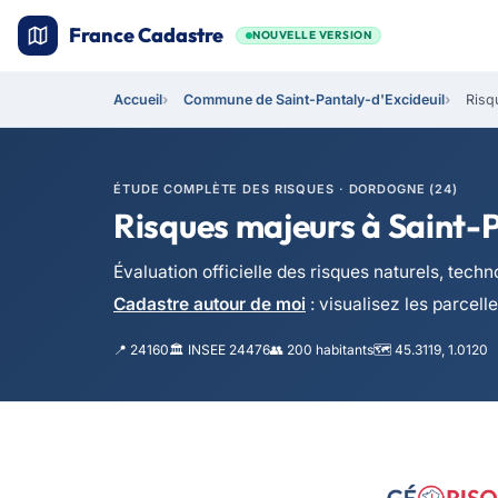
France Cadastre
NOUVELLE VERSION
Accueil
Commune de Saint-Pantaly-d'Excideuil
Risq
ÉTUDE COMPLÈTE DES RISQUES · DORDOGNE (24)
Risques majeurs à Saint-P
Évaluation officielle des risques naturels, te
Cadastre autour de moi
: visualisez les parcell
📍 24160
🏛️ INSEE 24476
👥 200 habitants
🗺️ 45.3119, 1.0120