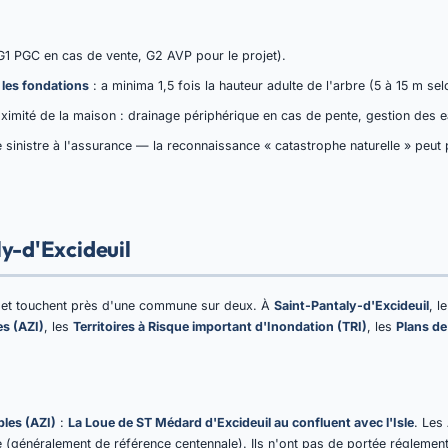
G1 PGC en cas de vente, G2 AVP pour le projet).
 les fondations
: a minima 1,5 fois la hauteur adulte de l'arbre (5 à 15 m sel
ximité de la maison : drainage périphérique en cas de pente, gestion des e
 sinistre à l'assurance — la reconnaissance « catastrophe naturelle » peut
y-d'Excideuil
e, et touchent près d'une commune sur deux. À
Saint-Pantaly-d'Excideuil
, l
s (AZI)
, les
Territoires à Risque important d'Inondation (TRI)
, les
Plans de
bles (AZI)
:
La Loue de ST Médard d'Excideuil au confluent avec l'Isle
. Les
 (généralement de référence centennale). Ils n'ont pas de portée réglement