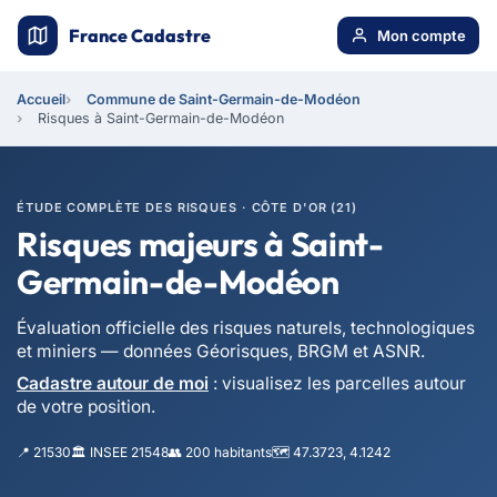
France Cadastre
Mon compte
Accueil
Commune de Saint-Germain-de-Modéon
Risques à Saint-Germain-de-Modéon
ÉTUDE COMPLÈTE DES RISQUES · CÔTE D'OR (21)
Risques majeurs à Saint-
Germain-de-Modéon
Évaluation officielle des risques naturels, technologiques
et miniers — données Géorisques, BRGM et ASNR.
Cadastre autour de moi
: visualisez les parcelles autour
de votre position.
📍 21530
🏛️ INSEE 21548
👥 200 habitants
🗺️ 47.3723, 4.1242