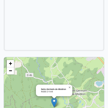
+
−
×
Saint-Germain-de-Modéon
INSEE 21548