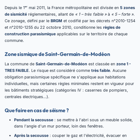
Depuis le 1ᵉʳ mai 2011, la France métropolitaine est divisée en
5 zones
de sismicité
réglementaires, allant de
« 1 – très faible »
à
« 5 – forte »
.
Ce zonage, défini par le
BRGM
et codifié par les décrets n°2010-1254
et n°2010-1255 du 22 octobre 2010, conditionne les
règles de
construction parasismique
applicables sur le territoire de chaque
commune.
Zone sismique de Saint-Germain-de-Modéon
La commune de
Saint-Germain-de-Modéon
est classée en
zone 1 -
TRES FAIBLE
. Le risque est considéré comme
très faible
. Aucune
obligation parasismique spécifique ne s'applique aux habitations
individuelles, mais certaines règles minimales restent en vigueur pour
les bâtiments stratégiques (catégories IV : casernes de pompiers,
centrales électriques…).
Que faire en cas de séisme ?
Pendant la secousse
: se mettre à l'abri sous un meuble solide,
dans l'angle d'un mur porteur, loin des fenêtres.
Après la secousse
: couper le gaz et l'électricité, évacuer en