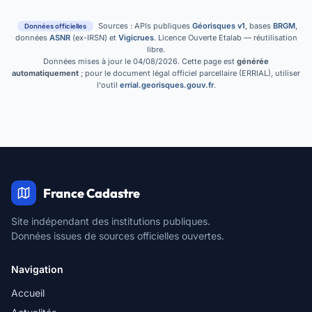
Sources : APIs publiques
Géorisques v1
, bases
BRGM
,
Données officielles
données
ASNR
(ex-IRSN) et
Vigicrues
. Licence Ouverte Etalab — réutilisation
libre.
Données mises à jour le 04/08/2026. Cette page est
générée
automatiquement
; pour le document légal officiel parcellaire (ERRIAL), utiliser
l'outil
errial.georisques.gouv.fr
.
France Cadastre
Site indépendant des institutions publiques.
Données issues de sources officielles ouvertes.
Navigation
Accueil