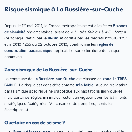
Risque sismique à La Bussière-sur-Ouche
Depuis le 1ᵉʳ mai 2011, la France métropolitaine est divisée en
5 zones
de sismicité
réglementaires, allant de
« 1 – très faible »
à
« 5 – forte »
.
Ce zonage, défini par le
BRGM
et codifié par les décrets n°2010-1254
et n°2010-1255 du 22 octobre 2010, conditionne les
règles de
construction parasismique
applicables sur le territoire de chaque
commune.
Zone sismique de La Bussière-sur-Ouche
La commune de
La Bussière-sur-Ouche
est classée en
zone 1 - TRES
FAIBLE
. Le risque est considéré comme
très faible
. Aucune obligation
parasismique spécifique ne s'applique aux habitations individuelles,
mais certaines règles minimales restent en vigueur pour les bâtiments
stratégiques (catégories IV : casernes de pompiers, centrales
électriques…).
Que faire en cas de séisme ?
Pendant la secousse
: se mettre à l'abri sous un meuble solide,