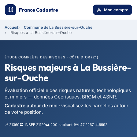
France Cadastre
Mon compte
Accueil
Commune de La Bussière-sur-Ouche
Risques à La Bussière-sur-Ouche
ÉTUDE COMPLÈTE DES RISQUES · CÔTE D'OR (21)
Risques majeurs à La Bussière-
sur-Ouche
Évaluation officielle des risques naturels, technologiques
et miniers — données Géorisques, BRGM et ASNR.
Cadastre autour de moi
: visualisez les parcelles autour
de votre position.
📍 21360
🏛️ INSEE 21120
👥 200 habitants
🗺️ 47.2267, 4.6992