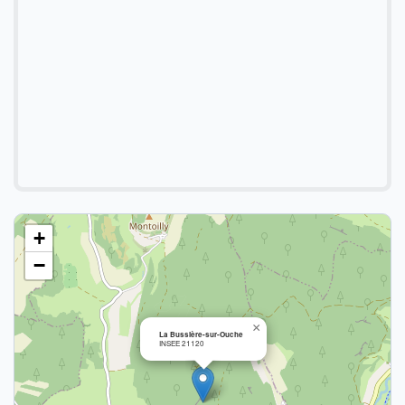
+
−
×
La Bussière-sur-Ouche
INSEE 21120