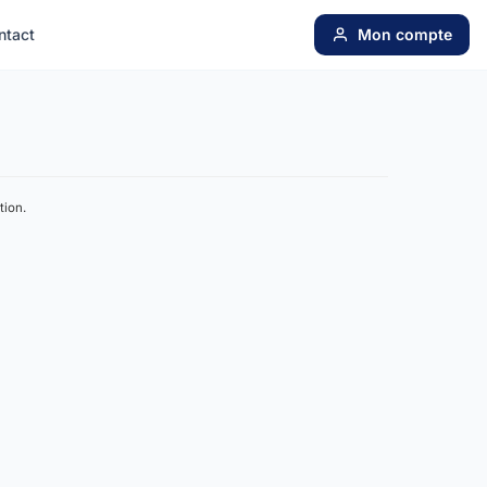
ntact
Mon compte
tion.