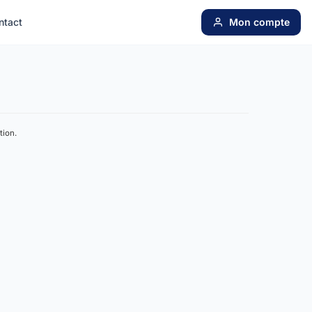
ntact
Mon compte
tion.