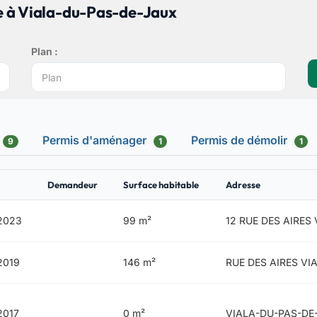
e à Viala-du-Pas-de-Jaux
Plan :
Permis d'aménager
Permis de démolir
9
1
1
Demandeur
Surface habitable
Adresse
2023
99 m²
12 RUE DES AIRES
2019
146 m²
RUE DES AIRES VI
2017
0 m²
VIALA-DU-PAS-DE