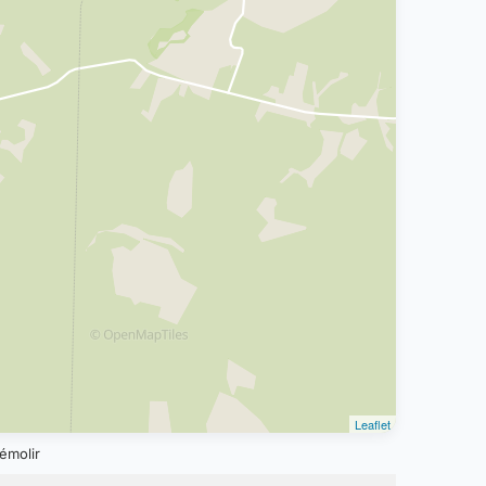
Leaflet
émolir