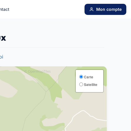
ntact
Mon compte
ux
oi
Carte
Satellite