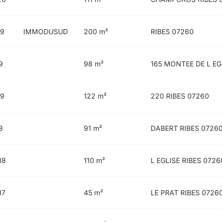
19
IMMODUSUD
200 m²
RIBES 07260
9
98 m²
165 MONTEE DE L EG
19
122 m²
220 RIBES 07260
8
91 m²
DABERT RIBES 0726
18
110 m²
L EGLISE RIBES 0726
17
45 m²
LE PRAT RIBES 0726