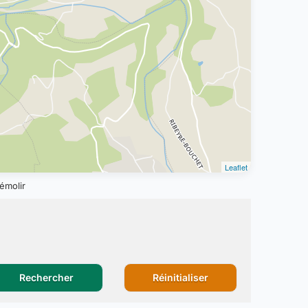
Leaflet
émolir
Rechercher
Réinitialiser