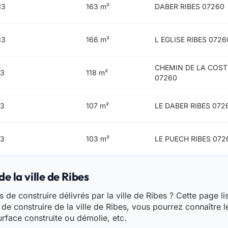
13
163 m²
DABER RIBES 07260
13
166 m²
L EGLISE RIBES 0726
CHEMIN DE LA COST
13
118 m²
07260
13
107 m²
LE DABER RIBES 072
13
103 m²
LE PUECH RIBES 072
e la ville de Ribes
de construire délivrés par la ville de Ribes ? Cette page lis
de construire de la ville de Ribes, vous pourrez connaître l
urface construite ou démolie, etc.