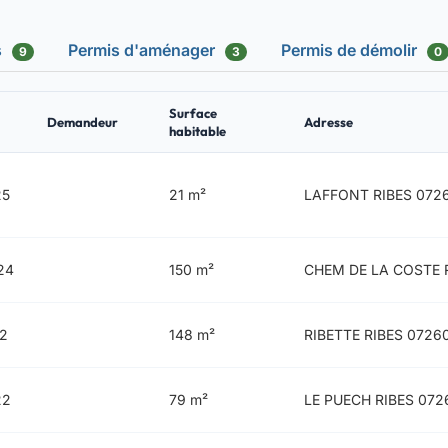
s
Permis d'aménager
Permis de démolir
9
3
0
Surface
Demandeur
Adresse
habitable
25
21 m²
LAFFONT RIBES 072
24
150 m²
CHEM DE LA COSTE 
22
148 m²
RIBETTE RIBES 0726
22
79 m²
LE PUECH RIBES 072