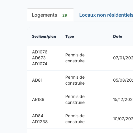
Logements
Locaux non résidentiel
29
Sections/plan
Type
Date
AD1076
Permis de
AD673
07/01/20
construire
AD1074
Permis de
AD81
05/08/20
construire
Permis de
AE189
15/12/20
construire
AD84
Permis de
10/07/20
AD1238
construire