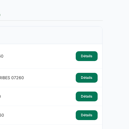
60
Détails
RIBES 07260
Détails
0
Détails
60
Détails