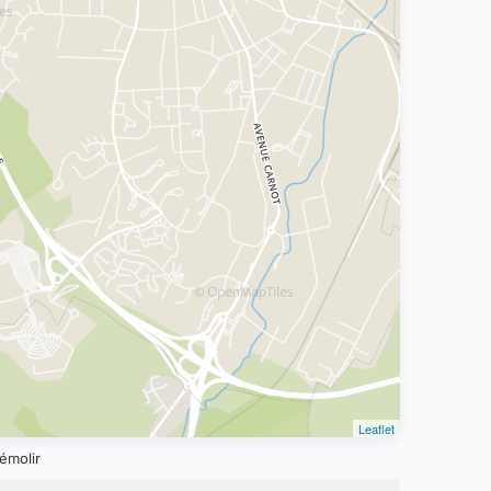
Leaflet
émolir