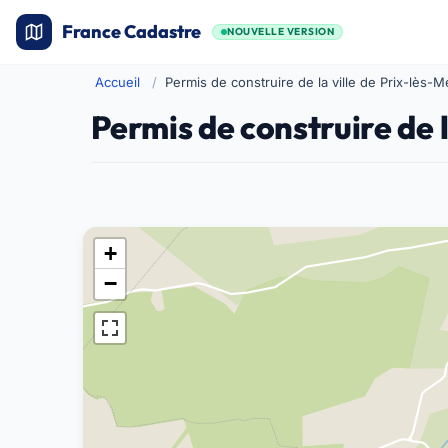
France Cadastre
NOUVELLE VERSION
Accueil
Permis de construire de la ville de Prix-lès-
Permis de construire de l
+
−