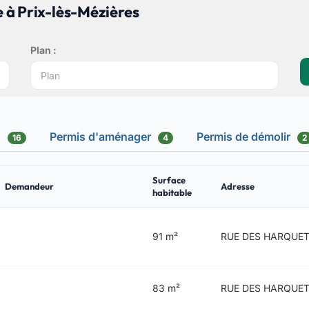
 à Prix-lès-Mézières
Plan :
s
Permis d'aménager
Permis de démolir
16
4
2
Surface
Demandeur
Adresse
habitable
91 m²
RUE DES HARQUET
83 m²
RUE DES HARQUET