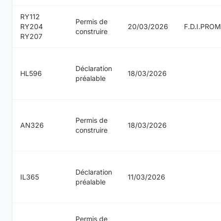
RY112
Permis de
RY204
20/03/2026
F.D.I.PRO
construire
RY207
Déclaration
HL596
18/03/2026
préalable
Permis de
AN326
18/03/2026
construire
Déclaration
IL365
11/03/2026
préalable
Permis de