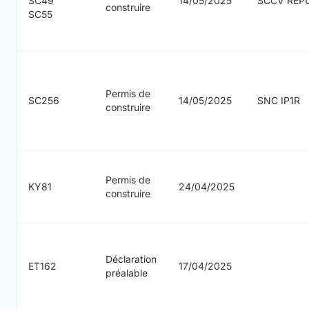
SC49
14/05/2025
SCCV REPU
construire
SC55
Permis de
SC256
14/05/2025
SNC IP1R
construire
Permis de
KY81
24/04/2025
construire
Déclaration
ET162
17/04/2025
préalable