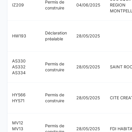
Permis de
IZ209
04/06/2025
REGION
construire
MONTPELL
Déclaration
HW193
28/05/2025
préalable
AS330
Permis de
AS332
28/05/2025
SAINT RO
construire
AS334
HY566
Permis de
28/05/2025
CITE CREAT
HY571
construire
MV12
Permis de
MV13
28/05/2025
FDI HABIT
construire