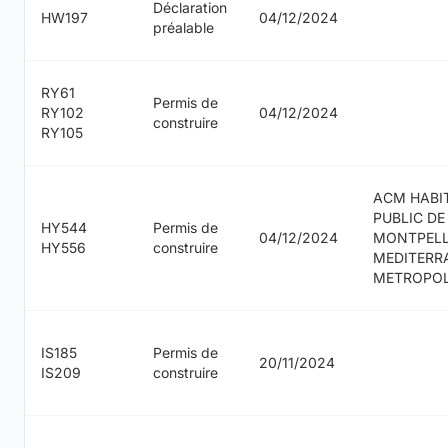
Déclaration
HW197
04/12/2024
préalable
RY61
Permis de
RY102
04/12/2024
construire
RY105
ACM HABIT
PUBLIC DE
HY544
Permis de
04/12/2024
MONTPELL
HY556
construire
MEDITERR
METROPOL
IS185
Permis de
20/11/2024
IS209
construire