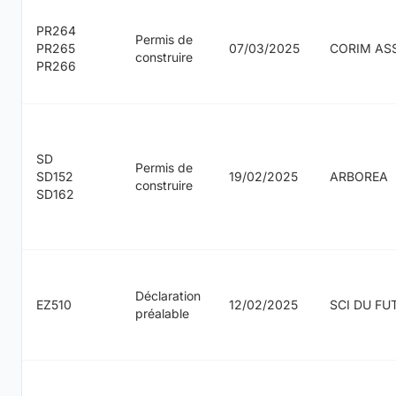
PR264
Permis de
PR265
07/03/2025
CORIM AS
construire
PR266
SD
Permis de
SD152
19/02/2025
ARBOREA
construire
SD162
Déclaration
EZ510
12/02/2025
SCI DU FU
préalable