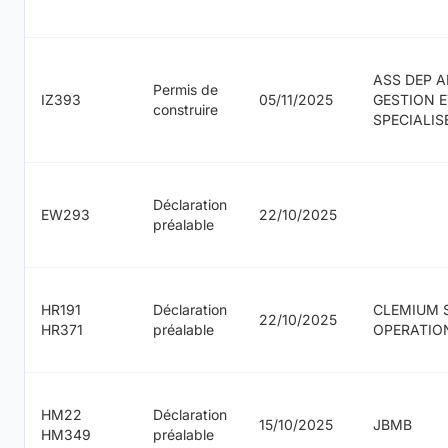
ASS DEP A
Permis de
IZ393
05/11/2025
GESTION 
construire
SPECIALIS
Déclaration
EW293
22/10/2025
préalable
HR191
Déclaration
CLEMIUM 
22/10/2025
HR371
préalable
OPERATIO
HM22
Déclaration
15/10/2025
JBMB
HM349
préalable