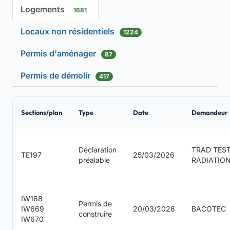
Logements
1681
Locaux non résidentiels
1224
Permis d'aménager
87
Permis de démolir
417
Sections/plan
Type
Date
Demandeur
Déclaration
TRAD TEST
TE197
25/03/2026
préalable
RADIATIO
IW168
Permis de
IW669
20/03/2026
BACOTEC
construire
IW670