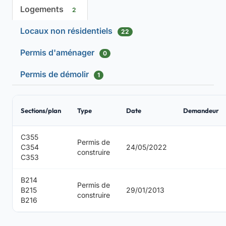
Logements
2
Locaux non résidentiels
22
Permis d'aménager
0
Permis de démolir
1
Sections/plan
Type
Date
Demandeur
C355
Permis de
C354
24/05/2022
construire
C353
B214
Permis de
B215
29/01/2013
construire
B216