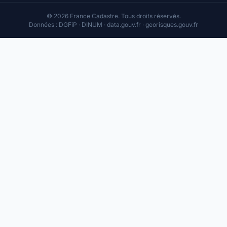
© 2026 France Cadastre. Tous droits réservés.
Données : DGFiP · DINUM · data.gouv.fr · georisques.gouv.fr