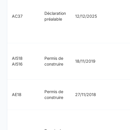
Déclaration
AC37
12/12/2025
préalable
AI518
Permis de
18/11/2019
AI516
construire
Permis de
AE18
27/11/2018
construire