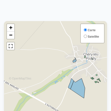
+
Carte
−
Satellite