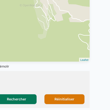
Leaflet
émolir
Rechercher
Réinitialiser